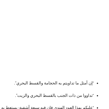
“إن أمثل ما تداويتم به الحجامة والقسط البحري”.
“تداووا من ذات الجنب بالقسط البحري والزيت”.
“عليكم بهذا العود الهندي فإن فيه سبعة أشفية: يستعط به 