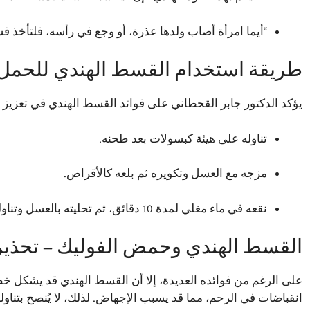
“أيما امرأة أصاب ولدها عذرة، أو وجع في رأسه، فلتأخذ قس
طريقة استخدام القسط الهندي للحمل –
يؤكد الدكتور جابر القحطاني على فوائد القسط الهندي في تعزيز 
تناوله على هيئة كبسولات بعد طحنه.
مزجه مع العسل وتكويره ثم بلعه كالأقراص.
نقعه في ماء مغلي لمدة 10 دقائق، ثم تحليته بالعسل وتناوله مرتين يوميًا (صباحًا ومساءً).
القسط الهندي وحمض الفوليك – تحذي
على الرغم من فوائده العديدة، إلا أن القسط الهندي قد يشكل خط
انقباضات في الرحم، مما قد يسبب الإجهاض. لذلك، لا يُنصح بتناوله