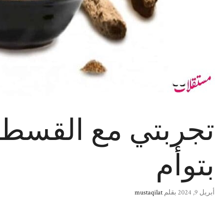
تجربتي مع القسط 
بتوأم
أبريل 9, 2024
بقلم
mustaqilat