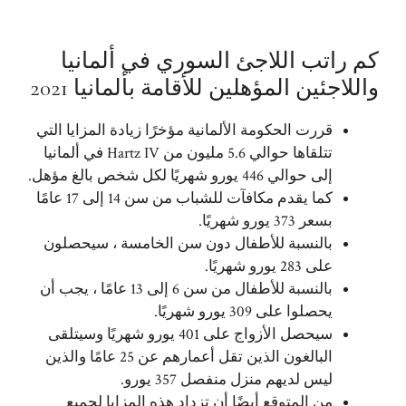
كم راتب اللاجئ السوري في ألمانيا
واللاجئين المؤهلين للأقامة بألمانيا 2021
قررت الحكومة الألمانية مؤخرًا زيادة المزايا التي
تتلقاها حوالي 5.6 مليون من Hartz IV في ألمانيا
إلى حوالي 446 يورو شهريًا لكل شخص بالغ مؤهل.
كما يقدم مكافآت للشباب من سن 14 إلى 17 عامًا
بسعر 373 يورو شهريًا.
بالنسبة للأطفال دون سن الخامسة ، سيحصلون
على 283 يورو شهريًا.
بالنسبة للأطفال من سن 6 إلى 13 عامًا ، يجب أن
يحصلوا على 309 يورو شهريًا.
سيحصل الأزواج على 401 يورو شهريًا وسيتلقى
البالغون الذين تقل أعمارهم عن 25 عامًا والذين
ليس لديهم منزل منفصل 357 يورو.
من المتوقع أيضًا أن تزداد هذه المزايا لجميع