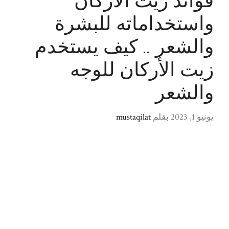
فوائد زيت الأركان
واستخداماته للبشرة
والشعر .. كيف يستخدم
زيت الأركان للوجه
والشعر
يونيو 1, 2023
بقلم
mustaqilat