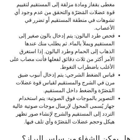
مغطى بقفاز ومادة مزلقة إلى المستقيم لتقييم
قوة عضلات المَصَرّة والتحقق من عدم وجود أي
تشوهات في منطقة المستقيم أو تضرر في
الأعصاب.
فحص طرد البالون: يتم إدخال بالون صغير إلى
المستقيم ويملأ بالماء. ثم يطلب منك عندها
الذهاب إلى الحمام وطرد البالون. إذا استغرق
الأمر أكثر من ثلاث دقائق لفعلها فأنت مصاب على
الأغلب باضطراب التغوط.
قياس الضغط الشرجي: يتم إدخال أنبوب ضيق
مرن في الشرج والمستقيم لقياس قوة عضلات
المَصَرّة والضغط داخل المستقيم.
التصوير بالموجات فوق الصوتية: يتم استخدام
جهاز يُسمى المحول لإرسال موجات صوتية عالية
التردد إلى المستقيم والشرج لإنشاء صور تظهر
هيكل وحجم عضلات المَصَرّة وأي تلف فيها.
هل يمكن الشفاء من سلس البراز؟