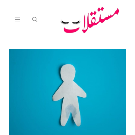
نتقل
لى
لمحتوى
القائمة