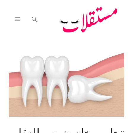
نتقل
لى
لمحتوى
القائمة