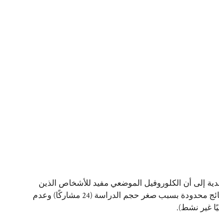
يل والأمراض الجلدية إلى أن الكلوروفيل الموضعي مفيد للأشخاص الذين
يعانون من حب الشباب. على الرغم من النتائج الإيجابية، كانت النتائج محدودة بسبب صغر حجم الدراسة (24 مشاركًا) وعدم
ا غير نشط).