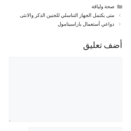
التصنيفات
صحة ولياقة
متى يكتمل الجهاز التناسلي للجنين الذكر والانثى
دواعي أستعمال باراسيتامول
أضف تعليق
تعليق
الاسم