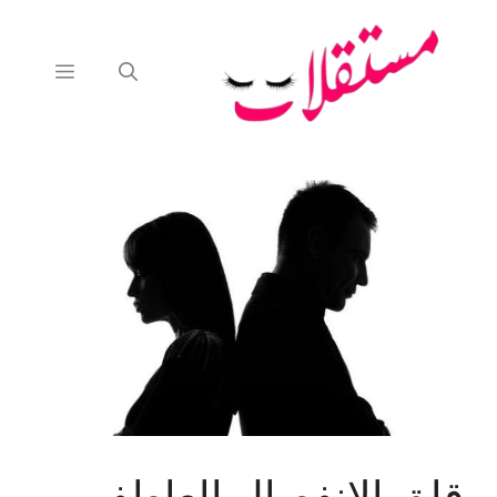
نتقل
لى
لمحتوى
القائمة