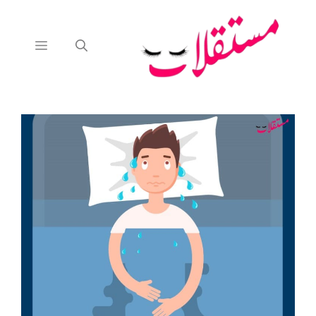
نتقل
لى
لمحتوى
القائمة