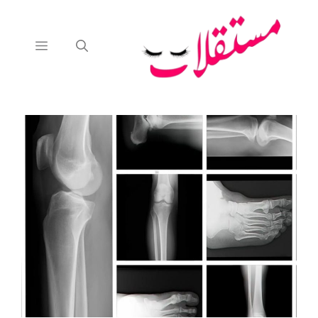
نتقل
لى
لمحتوى
القائمة