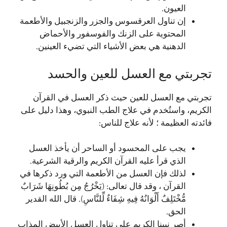
العيون.
إن تناول العرقسوس والجزر والزنجبيل والأطعمة
المحتوية على الزنك والفوسفور والأحماض
الدهنية هي بعض الأشياء التي تضيء العينين.
تجربتي مع العسل للعين والحسد
تجربتي مع العسل للعين حيث ذكر العسل في القرآن
الكريم، واستُخدم في علاج الطب النبوي، وهذا دليل على
فائدته العظيمة ؛ لأنه علاج للناس:
يجب على المحسود أو الساحر أن يأخذ العسل
الذي قرأ عليه القرآن الكريم والرقية الشرعية.
لذلك فإن العسل من الأطعمة التي ورد ذكرها في
القرآن ، وقد قال تعالى: (يَخْرُجُ مِن بُطُونِهَا شَرَابٌ
مُّخْتَلِفٌ أَلْوَانُهُ فِيهِ شِفَاءٌ لِّلنَّاسِ). قال الله القدير
الحق.
أصر نبينا الكريم على تناول العسل الأبيض المذاب