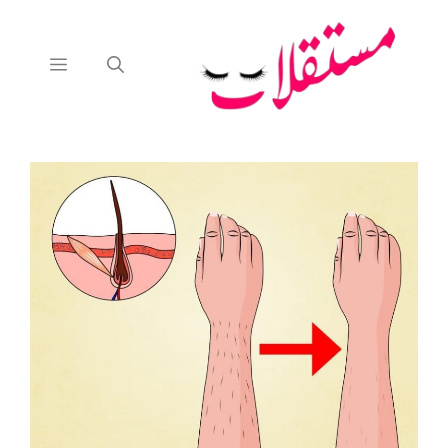
نتقل
لى
لمحتوى
القائمة