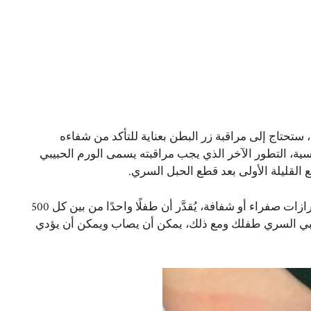
ستحتاج إلى مراقبة زر البطن بعناية للتأكد من شفاءه
سية، التطور الآخر الذي يجب مراقبته يسمى الورم الحبيبي
القليلة الأولى بعد قطع الحبل السري.
يشبه الورم الحبيبي السري كتلة حمراء صغيرة ويمكن تغطيتها بإفرازات صفراء أو شفافة، يُقدَّر أن طفلًا واحدًا من بين كل 500
بيبي السري طفلك ومع ذلك، يمكن أن يصاب ويمكن أن يؤدي