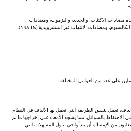
.
ه مضادات الاكتئاب، والحديد، والبزموت، ومضادات
الكولين، والمواد الأفيونية، ومضادات الحموضة، وحاصرات قنوات الكالسيوم، ومضادات الالتهاب غير الستيرويدية (NSAIDs)،
لملين على عدد من العوامل المختلفة.
لياف، تعمل بنفس الطريقة التي تعمل بها الألياف في النظام
لى الاحتفاظ بالسوائل، مما يشجع الأمعاء على إخراجها ما لم
عانون من الإمساك أن يبدأوا في تناول المسهلات التي