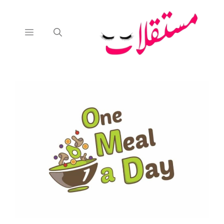
نتقل
لى
لمحتوى
القائمة