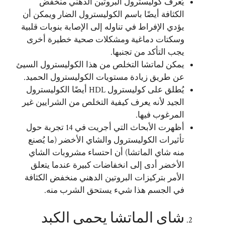
يُعرف كوليسترول البروتين الدهني منخفض
الكثافة أيضًا باسم الكوليسترول الضار ويمكن أن
يؤدي الإفراط في تناوله إلى الإصابة بنوبات قلبية
وسكتات دماغية ومشكلات صحية خطيرة أخرى
يجب التأكد من تجنبها.
يمكن لماتشا التخلص من هذا الكوليسترول السيئ
عن طريق زيادة مستويات الكوليسترول الحميد.
يُطلق على كوليسترول HDL أيضًا الكوليسترول
الجيد لأنه يعرف كيفية التخلص من الشرايين غير
المرغوب فيها.
أظهرت الأبحاث التي أجريت في 14 تجربة حول
تأثيرات الكوليسترول والشاي الأخضر (ما يُصنع
منه شاي الماتشا) أن احتساء مشروبات الشاي
الأخضر أدى إلى انخفاضات كبيرة عندما يتعلق
الأمر بتركيزات البروتين الدهني منخفض الكثافة
في الجسم هذا شيء يستحق الشرب منه.
شاي الماتشا يحمي الكبد