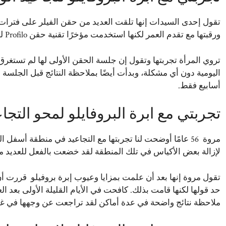
تقول إحدى السيدات إنها تلقت العديد من حقن الفيلر على فترات
ورقبتها مع تقدم العمر لكنها استخدمت مؤخرًا تقنية حقن Profilo لما له من مزايا.
تروي المرأة تجربتها وتقول إن جلسة الحقن الأولى لها لم تستغ
اليومية دون أي مشكلة، وبدأت أيضًا بملاحظة النتائج قبل الجلسة ا
أسابيع فقط.
تجربتي مع ابرة البروفايلو لمحو التجا
مروة 56 عامًا أوضحت لنا تجربتها مع التجاعيد في منطقة أسف
لإزالة بعض الأكياس في تلك المنطقة لقد خضعت بالفعل للعديد 
تقول مروة إنها بعد أن علمت بمزايا وعيوب إبرة بروفيلو قررت أن ت
حد قولها لكنها قامت بذلك. كافحت في الأيام القليلة الأولى بعد ا
ملاحظة نتائج واضحة في عدة أماكن لقد تراجعت عن وجهها في غضو