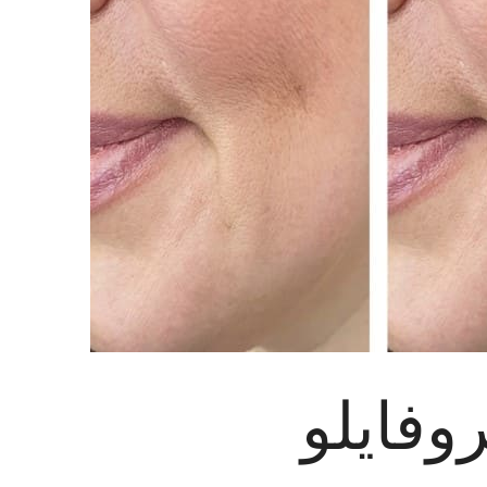
روفايلو