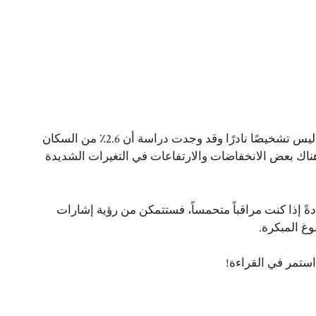
كيف اعرف اني اعاني من اضطراب ثنائي القطب .. هو أضطراب ليس تشخيصًا نادرًا وقد وجدت دراسة أن 2.6٪ من السكان
هناك بعض الانخفاضات والارتفاعات في التغيرات الشديدة
ً إذا كنت مراقباً متحمساً، فستتمكن من رؤية إشارات
وغ المبكرة.
ستمر في القراءة!