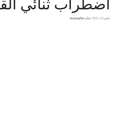
اضطراب ثنائي القطب
مايو 24, 2023
بقلم
mustaqilat