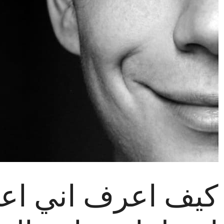
كيف اعرف اني اع