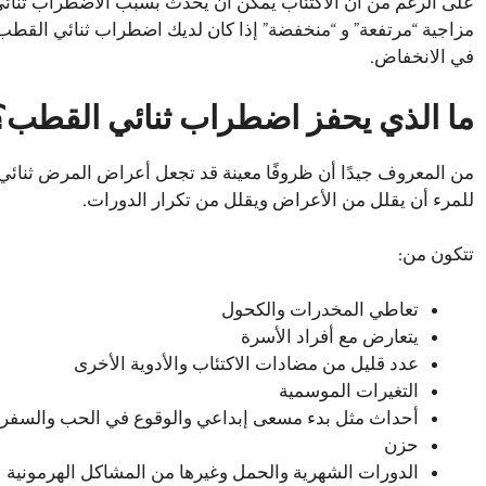
على الرغم من أن الاكتئاب يمكن أن يحدث بسبب الاضطراب ثنائي الق
مزاجية “مرتفعة” و “منخفضة” إذا كان لديك اضطراب ثنائي القطب
في الانخفاض.
ما الذي يحفز اضطراب ثنائي القطب؟
من المعروف جيدًا أن ظروفًا معينة قد تجعل أعراض المرض ثنائي
للمرء أن يقلل من الأعراض ويقلل من تكرار الدورات.
تتكون من:
تعاطي المخدرات والكحول
يتعارض مع أفراد الأسرة
عدد قليل من مضادات الاكتئاب والأدوية الأخرى
التغيرات الموسمية
أحداث مثل بدء مسعى إبداعي والوقوع في الحب والسفر و
حزن
الدورات الشهرية والحمل وغيرها من المشاكل الهرمونية